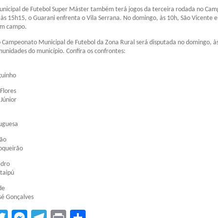
icipal de Futebol Super Máster também terá jogos da terceira rodada no Cam
 às 15h15, o Guarani enfrenta o Vila Serrana. No domingo, às 10h, São Vicente 
em campo.
o Campeonato Municipal de Futebol da Zona Rural será disputada no domingo, à
unidades do município. Confira os confrontes:
guinho
Flores
 Júnior
tuguesa
ião
oqueirão
edro
Itaipú
de
sé Gonçalves
tsApp
acebook
Twitter
Messenger
Telegram
Print
Compartilhar