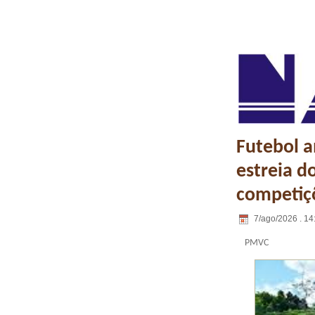
Futebol 
estreia d
competiç
7/ago/2026 . 14
PMVC