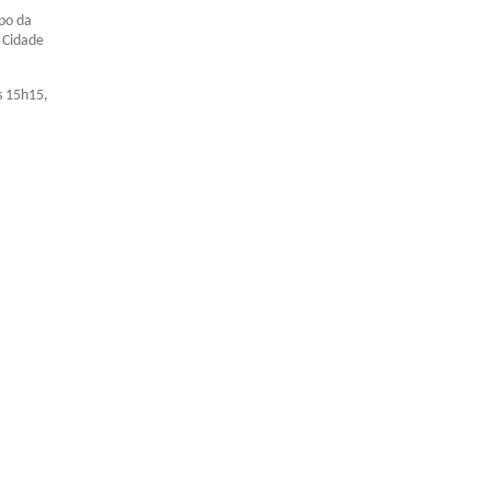
po da
e Cidade
s 15h15,