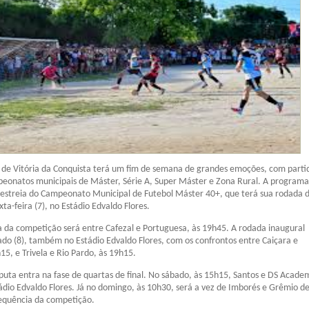
 de Vitória da Conquista terá um fim de semana de grandes emoções, com parti
peonatos municipais de Máster, Série A, Super Máster e Zona Rural. A program
streia do Campeonato Municipal de Futebol Máster 40+, que terá sua rodada 
ta-feira (7), no Estádio Edvaldo Flores.
a da competição será entre Cafezal e Portuguesa, às 19h45. A rodada inaugural
do (8), também no Estádio Edvaldo Flores, com os confrontos entre Caiçara e
15, e Trivela e Rio Pardo, às 19h15.
isputa entra na fase de quartas de final. No sábado, às 15h15, Santos e DS Acade
dio Edvaldo Flores. Já no domingo, às 10h30, será a vez de Imborés e Grêmio d
sequência da competição.