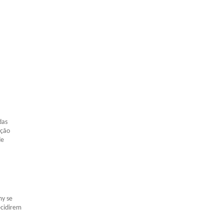
das
ação
de
my se
ecidirem