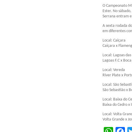
O Campeonato Mun
Ester. No sábado,
Serrana entram 
A sexta rodada d
em diferentes com
Local: Caiçara
Caiçara x Flamen
Local: Lagoas das 
Lagoas F.C x Boca
Local: Vereda
River Plate x Por
Local: São Sebast
São Sebastião x B
Local: Baixa do C
Baixa do Cedro x 
Local: Volta Gran
Volta Grande x Jo
Wha
F