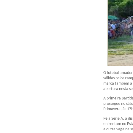
O futebol amador
válidas pelos cam
marca também a e
abertura nesta sex
A primeira partid
prossegue no sába
Primavera, às 17h
Pela Série A, a d
enfrentam no Está
a outra vaga na 