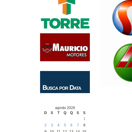
agosto 2026
D
S
T
Q
Q
S
S
1
2
3
4
5
6
7
8
9
10
11
12
13
14
15